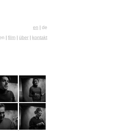
en
|
de
ien
|
film
|
über
|
kontakt