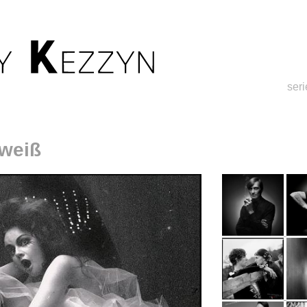
ser
 weiß