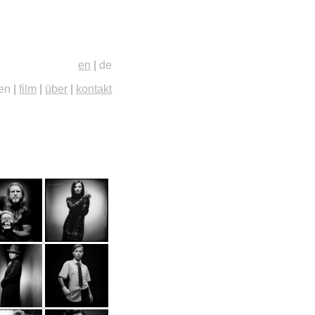
en
|
de
ien
|
film
|
über
|
kontakt