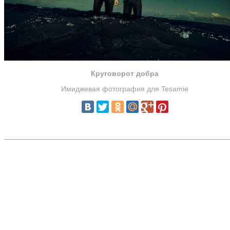
Круговорот добра
Имиджевая фотография для Tesamie