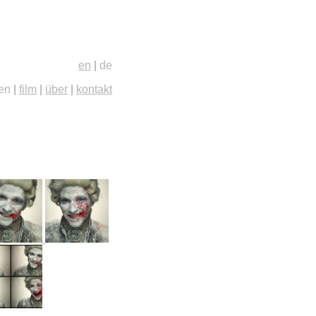
en
|
de
ien
|
film
|
über
|
kontakt