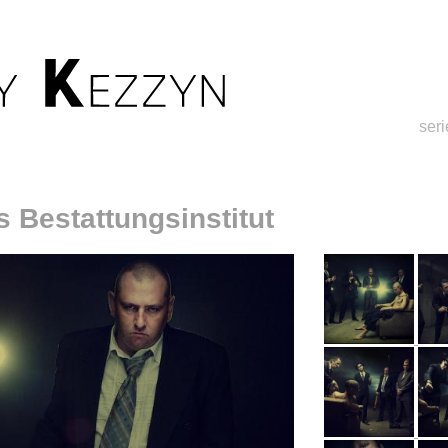
ser
s Bestattungsinstitut