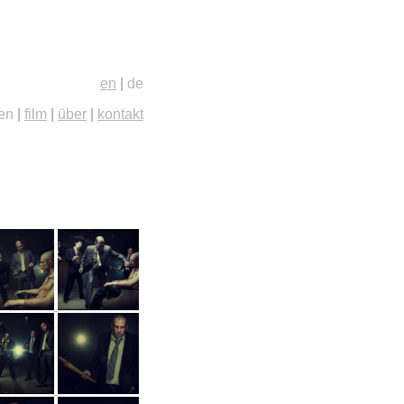
en
|
de
ien
|
film
|
über
|
kontakt