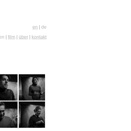
en
|
de
ien
|
film
|
über
|
kontakt