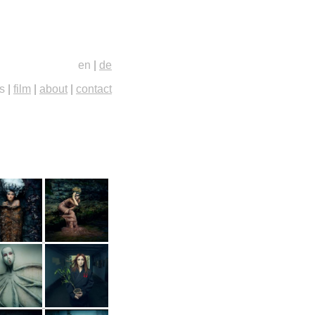
en
|
de
s
|
film
|
about
|
contact