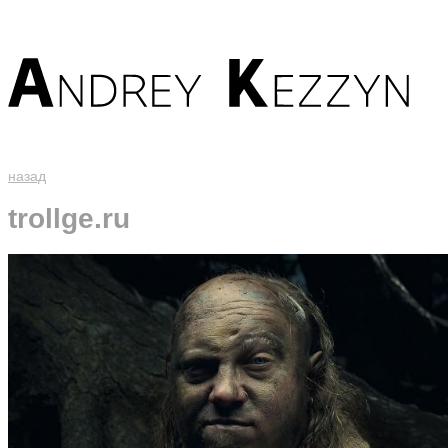
назад
trollge.ru