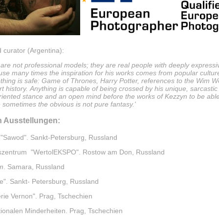
d curator (Argentina):
 are not professional models; they are real people with deeply expressiv
se many times the inspiration for his works comes from popular culture
 nothing is safe: Game of Thrones, Harry Potter, references to the Wim
rt history. Anything is capable of being crossed by his unique, sarcast
riented stance and an open mind before the works of Kezzyn to be able 
sometimes the obvious is not pure fantasy.'
 Ausstellungen:
 "Sawod". Sankt-Petersburg, Russland
gszentrum "WertolEKSPO". Rostow am Don, Russland
m
. Samara, Russland
". Sankt- Petersburg, Russland
rie Vernon". Prag, Tschechien
ionalen Minderheiten. Prag, Tschechien