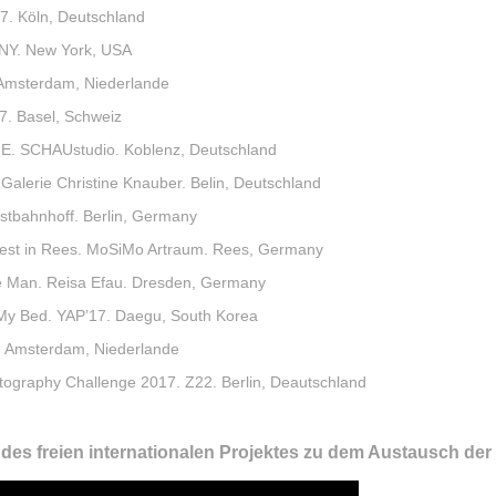
7. Köln, Deutschland
 NY. New York, USA
 Amsterdam, Niederlande
7. Basel, Schweiz
 SCHAUstudio. Koblenz, Deutschland
Galerie Christine Knauber. Belin, Deutschland
ostbahnhoff. Berlin, Germany
uest in Rees. MoSiMo Artraum. Rees, Germany
e Man. Reisa Efau. Dresden, Germany
 My Bed. YAP’17. Daegu, South Korea
. Amsterdam, Niederlande
tography Challenge 2017. Z22. Berlin, Deautschland
des freien internationalen Projektes zu dem Austausch de