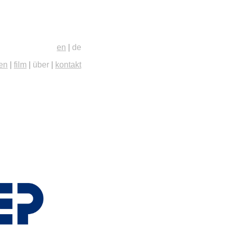
en
|
de
ien
|
film
|
über
|
kontakt