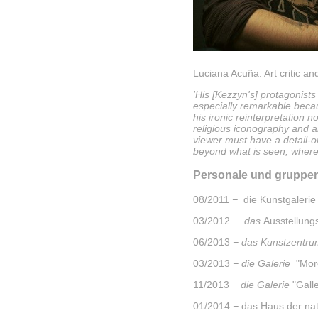
Luciana Acuña. Art critic an
'His [Kezzyn's] protagonists
especially remarkable becau
his ironic reinterpretation
religious iconography and a
viewer must have a detail-o
beyond what is seen, where 
Personale und gruppen
08/2011
−
die Kunstgalerie
03/2012
− das
Ausstellun
06/2013
− das Kunstzentru
03/2013
− die Galerie
"More
11/2013
− die Galerie
"Galle
01/2014
−
das Haus der nat