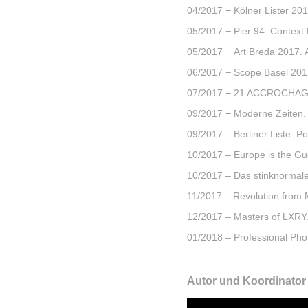
04/2017
−
Kölner Lister 201
05/2017
−
Pier 94. Context
05/2017
−
Art Breda 2017.
06/2017
−
Scope Basel 201
07/2017
−
21 ACCROCHAGE.
09/2017
−
Moderne Zeiten. 
09/2017 – Berliner Liste. P
10/2017 – Europe is the G
10/2017 – Das stinknormal
11/2017 – Revolution from
12/2017 – Masters of LXRY
01/2018 – Professional Pho
Autor und Koordinator 