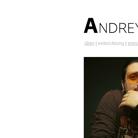
über
|
entwicklung
|
pres