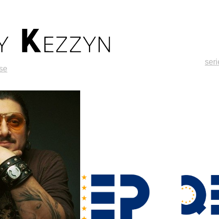
ser
se