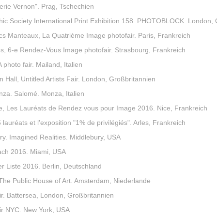
erie Vernon". Prag, Tschechien
ic Society International Print Exhibition 158. PHOTOBLOCK. London, 
s Manteaux, La Quatrième Image photofair. Paris, Frankreich
s, 6-e Rendez-Vous Image photofair. Strasbourg, Frankreich
photo fair. Mailand, Italien
Hall, Untitled Artists Fair. London, Großbritannien
za. Salomé. Monza, Italien
e, Les Lauréats de Rendez vous pour Image 2016. Nice, Frankreich
 lauréats et l'exposition "1% de privilégiés". Arles, Frankreich
ry. Imagined Realities. Middlebury, USA
ch 2016. Miami, USA
er Liste 2016. Berlin, Deutschland
 The Public House of Art. Amsterdam, Niederlande
ir. Battersea, London, Großbritannien
air NYC. New York, USA