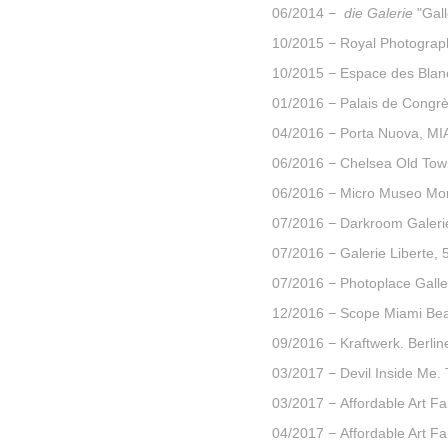
06/2014
−
die Galerie
"Gall
10/2015
−
Royal Photograph
10/2015
−
Espace des Blanc
01/2016
−
Palais de Congrè
04/2016
−
Porta Nuova, MIA 
06/2016
−
Chelsea Old Town 
06/2016
−
Micro Museo Mon
07/2016
−
Darkroom Galeri
07/2016
−
Galerie Liberte,
5
07/2016
−
Photoplace Galle
12/2016
−
Scope Miami Bea
09/2016
−
Kraftwerk. Berlin
03/2017
−
Devil Inside Me.
03/2017
−
Affordable Art Fa
04/2017
−
Affordable Art F