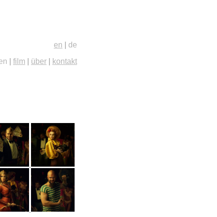
en
|
de
ien
|
film
|
über
|
kontakt