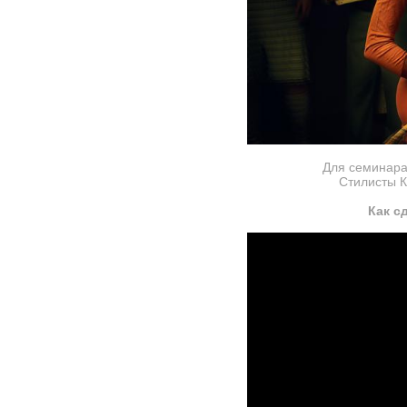
Для семинара
Стилисты К
Как с