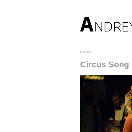
назад
Circus Song