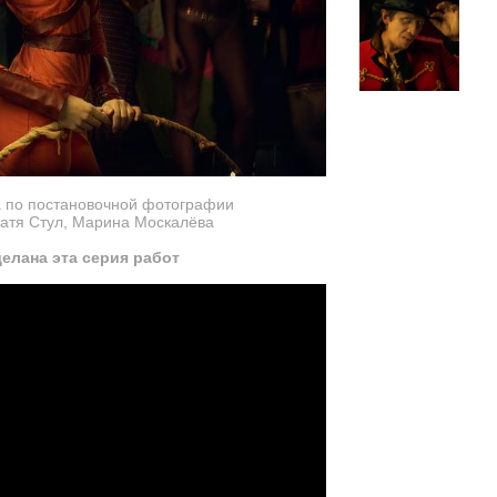
 по постановочной фотографии
атя Стул, Марина Москалёва
делана эта серия работ